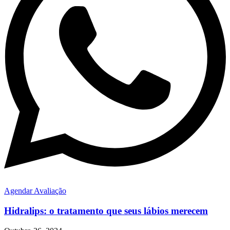
Agendar Avaliação
Hidralips: o tratamento que seus lábios merecem