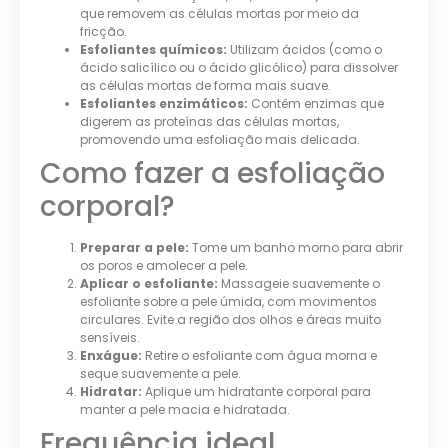
que removem as células mortas por meio da
fricção.
Esfoliantes químicos:
Utilizam ácidos (como o
ácido salicílico ou o ácido glicólico) para dissolver
as células mortas de forma mais suave.
Esfoliantes enzimáticos:
Contêm enzimas que
digerem as proteínas das células mortas,
promovendo uma esfoliação mais delicada.
Como fazer a esfoliação
corporal?
Preparar a pele:
Tome um banho morno para abrir
os poros e amolecer a pele.
Aplicar o esfoliante:
Massageie suavemente o
esfoliante sobre a pele úmida, com movimentos
circulares. Evite a região dos olhos e áreas muito
sensíveis.
Enxágue:
Retire o esfoliante com água morna e
seque suavemente a pele.
Hidratar:
Aplique um hidratante corporal para
manter a pele macia e hidratada.
Frequência ideal