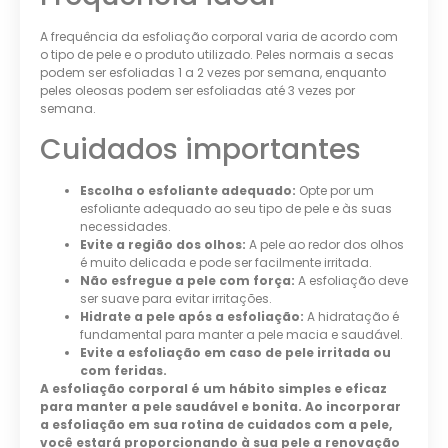
A frequência da esfoliação corporal varia de acordo com
o tipo de pele e o produto utilizado. Peles normais a secas
podem ser esfoliadas 1 a 2 vezes por semana, enquanto
peles oleosas podem ser esfoliadas até 3 vezes por
semana.
Cuidados importantes
Escolha o esfoliante adequado:
Opte por um
esfoliante adequado ao seu tipo de pele e às suas
necessidades.
Evite a região dos olhos:
A pele ao redor dos olhos
é muito delicada e pode ser facilmente irritada.
Não esfregue a pele com força:
A esfoliação deve
ser suave para evitar irritações.
Hidrate a pele após a esfoliação:
A hidratação é
fundamental para manter a pele macia e saudável.
Evite a esfoliação em caso de pele irritada ou
com feridas.
A esfoliação corporal é um hábito simples e eficaz
para manter a pele saudável e bonita. Ao incorporar
a esfoliação em sua rotina de cuidados com a pele,
você estará proporcionando à sua pele a renovação