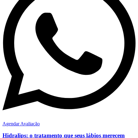
Agendar Avaliação
Hidralips: o tratamento que seus lábios merecem